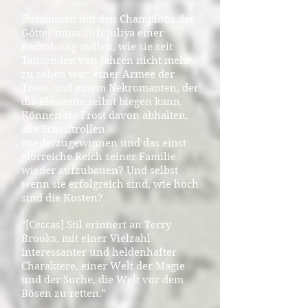
Zusammen mit den Champions der
Götter muss sich Juliya einer
Bedrohung stellen, wie sie seit
Tausenden von Jahren nicht mehr
zu sehen war: einer Armee der
Toten und einem Nekromanten, der
die Elemente selbst biegen kann.
Können sie Frost davon abhalten,
alle Schriftrollen
wiederzugewinnen und das einst
glorreiche Reich seiner Familie
wieder aufzubauen? Und selbst
wenn sie erfolgreich sind, wie hoch
sind die Kosten?
"[Cescas] Stil erinnert an Terry
Brooks, mit einer Vielzahl
interessanter und heldenhafter
Charaktere, einer Welt der Magie
und der Suche, die Welt vor dem
Bösen zu retten."