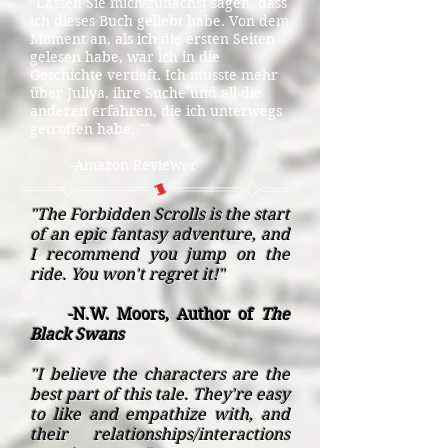
"Lassen Sie mich zunächst sagen, dass
ich dieses Buch geliebt habe. Von dem
Moment an, als ich die ersten Seiten
gelesen habe, war ich in die
Geschichte vertieft. Ich musste mehr
über Juliya, ihre Suche und all die
anderen erfahren, die ich unterwegs
getroffen habe. ""
-Amazon Reviewer
"The Forbidden Scrolls is the start
of an epic fantasy adventure, and
I recommend you jump on the
ride. You won't regret it!"
-N.W. Moors, Author of
The
Black Swans
"I believe the characters are the
best part of this tale. They're easy
to like and empathize with, and
their relationships/interactions