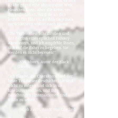
ihm zurückzugewinnen, bevor er ihre
Kräfte gegen eine ahnungslose Welt
einsetzen kann. Aber die Reise, um
ihn aufzuhalten, wird sie an den
letzten Ort führen, an den sie jemals
zurückkehren wollte: nach Hause.
"Die Verbotenen Schriftrollen sind
der Beginn eines epischen Fantasy-
Abenteuers, und ich empfehle Ihnen,
sich auf die Fahrt zu begeben. Sie
werden es nicht bereuen!"
-NW Moors, Autor der Black
Swans
"Ich glaube, die Charaktere sind der
beste Teil dieser Geschichte. Sie sind
leicht zu mögen und sich in sie
hineinzuversetzen, und ihre
Beziehungen / Interaktionen sind
schön zu sehen."
-Jacob Faust, Autor von Cracked