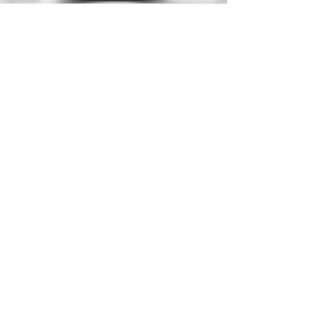
Signed Copies
The Last Sorcerers:
The Forbidden
Scrolls Part III
The exciting conclusion to The
Forbidden Scrolls Trilogy is here!
An army of the dead marches
across Teren’vei with Frost
Dirvent at its helm. Only one of
the ancient forbidden scrolls
remains between the
necromancer and ultimate
power as he cuts a swath of death
across the continent. With each
fresh kill, his army swells.