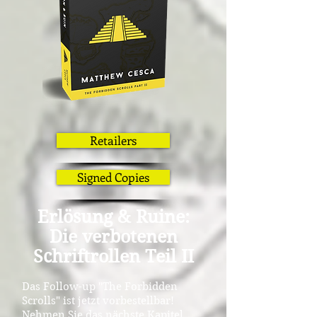
Retailers
Signed Copies
Erlösung & Ruine:
Die verbotenen
Schriftrollen Teil II
Das Follow-up "The Forbidden
Scrolls" ist jetzt vorbestellbar!
Nehmen Sie das nächste Kapitel