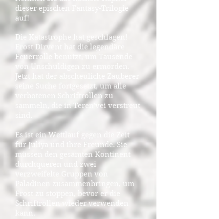
dieser epischen Fantasy-Trilogie
auf!
Die Katastrophe hat geschlagen!
Frost Dirvent hat die legendäre
Feuerrolle benutzt, um Tausende
von Unschuldigen zu ermorden.
Jetzt hat der abscheuliche Zauberer
seine Suche fortgesetzt, um alle
verbotenen Schriftrollen zu
sammeln, die in Teren'vei verstreut
sind.
Es ist ein Wettlauf gegen die Zeit
für Juliya und ihre Freunde. Sie
müssen den gesamten Kontinent
durchqueren und zwei
verzweifelte Gruppen von
Paladinen zusammenbringen, um
Frost zu stoppen, bevor er die
Schriftrollen wieder verwenden
kann.