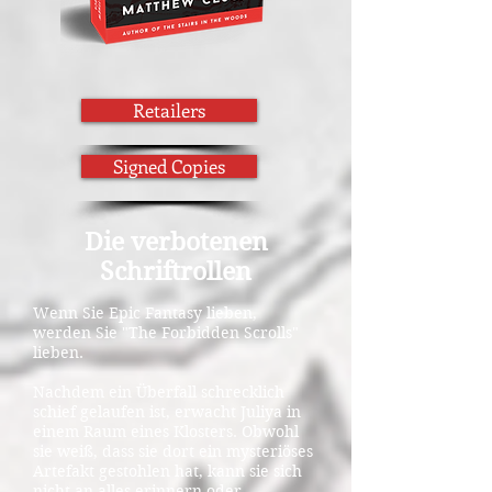
Retailers
Signed Copies
Die verbotenen
Schriftrollen
Wenn Sie Epic Fantasy lieben,
werden Sie "The Forbidden Scrolls"
lieben.
Nachdem ein Überfall schrecklich
schief gelaufen ist, erwacht Juliya in
einem Raum eines Klosters. Obwohl
sie weiß, dass sie dort ein mysteriöses
Artefakt gestohlen hat, kann sie sich
nicht an alles erinnern oder