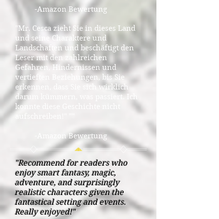
-Amazon Bewertung
"Mr. Cesca zieht Sie in dieses Land
und seine Charaktere und
Landschaften und beschäftigt den
Leser mit den zahlreichen
Gefahren, Hindernissen und
vertieften Beziehungen, bis Sie
erkennen, dass Sie sich wirklich
darum kümmern, was passiert. Ich
konnte diese Geschichte nicht
aufschreiben!" ""
-Amazon Bewertung
"Recommend for readers who
enjoy smart fantasy, magic,
adventure, and surprisingly
realistic characters given the
fantastical setting and events.
Really enjoyed!"