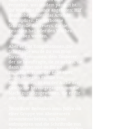
verstehen, was seitdem passiert ist.
Ihr wird eine Chance angeboten: Hilf
dem Hohepriester, das Artefakt
aufzuspüren: Die verbotene
Schriftrolle des Feuers, die sie
gestohlen hat; oder den Wachen
übergeben werden.
Aber es gibt Komplikationen. Die
Schriftrolle wurde ihr von Frost
Dirvent genommen, dem Zauberer,
der sie beauftragte, sie zu stehlen, sie
dann verriet und sie für tot
zurückließ. Frost, der Erbe einer
längst besiegten Familie von
Nekromanten, ist aus der Asche der
Geschichte hervorgegangen, um die
Macht zurückzugewinnen, die er für
sein Geburtsrecht hält.
Trotz ihrer Bedenken muss Juliya mit
einer Gruppe von Abenteurern
zusammenarbeiten, um Frost
aufzuspüren und die Schriftrolle von