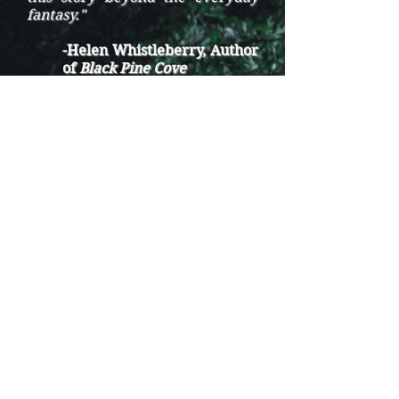
fantasy."
-Helen Whistleberry, Author
of
Black Pine Cove
"Combining a love story with
mythical creatures in an
unknown world has just the right
amount of magic for this
compulsive reader."
-Elizabeth M. Carola, Author
of
The Oathing Stone