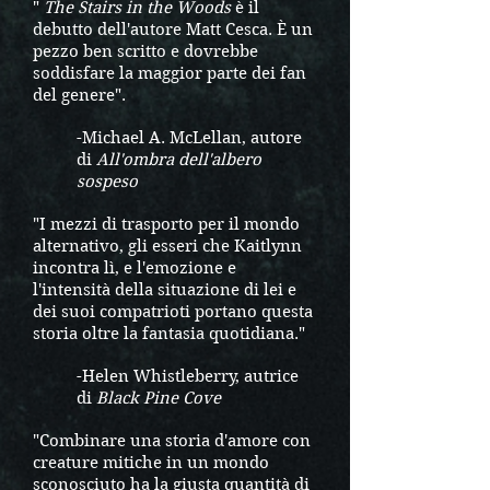
"
The Stairs in the Woods
è il
debutto dell'autore Matt Cesca. È un
pezzo ben scritto e dovrebbe
soddisfare la maggior parte dei fan
del genere".
-Michael A. McLellan, autore
di
All'ombra dell'albero
sospeso
"I mezzi di trasporto per il mondo
alternativo, gli esseri che Kaitlynn
incontra lì, e l'emozione e
l'intensità della situazione di lei e
dei suoi compatrioti portano questa
storia oltre la fantasia quotidiana."
-Helen Whistleberry, autrice
di
Black Pine Cove
"Combinare una storia d'amore con
creature mitiche in un mondo
sconosciuto ha la giusta quantità di